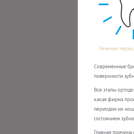
Лечение перио
Современные брек
поверхности зубн
Все этапы ортодо
какая фирма прои
периодом их нош
состоянием зубно
Главная причина 