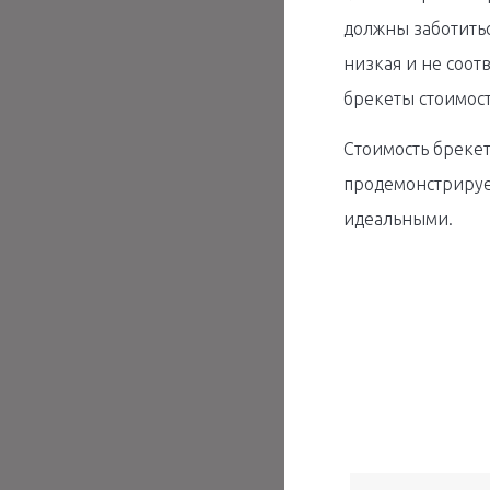
должны заботитьс
низкая и не соот
брекеты стоимост
Стоимость брекет
продемонстрирует
идеальными.