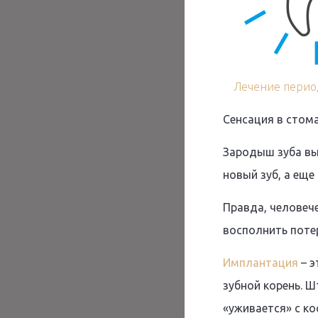
Лечение перио
Сенсация в стом
Зародыш зуба вы
новый зуб, а еще
Правда, человече
восполнить поте
Имплантация
– э
зубной корень. Ш
«уживается» с ко