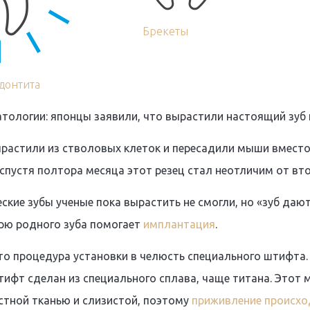
Брекеты
донтита
атологии: японцы заявили, что вырастили настоящий зуб
растили из стволовых клеток и пересадили мыши вместо 
 спустя полтора месяца этот резец стал неотличим от вто
ские зубы ученые пока вырастить не смогли, но «зуб дают
рю родного зуба помогает
имплантация
.
то процедура установки в челюсть специального штифта
тифт сделан из специального сплава, чаще титана. Этот 
стной тканью и слизистой, поэтому
приживление происхо