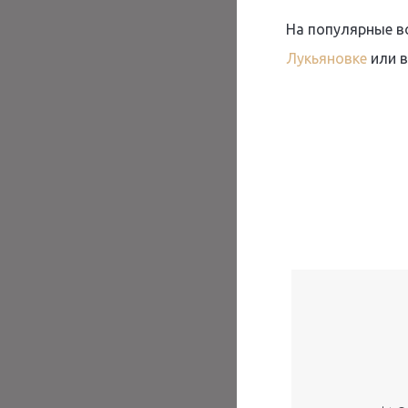
На популярные во
Лукьяновке
или в