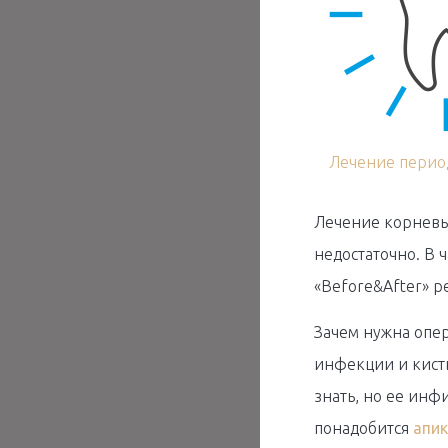
Лечение перио
Лечение корневых
недостаточно. В ч
«Before&After» 
Зачем нужна опер
инфекции и кисты
знать, но ее инф
понадобится
апик