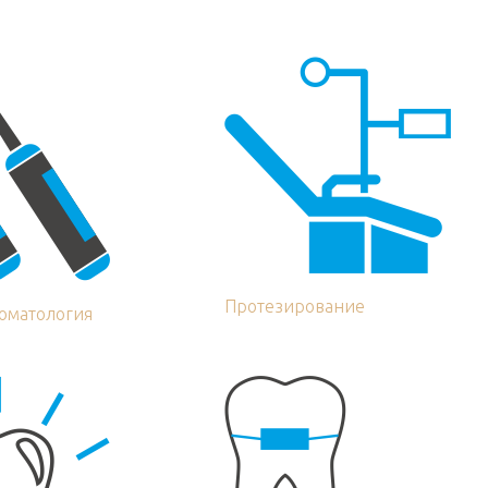
Протезирование
томатология