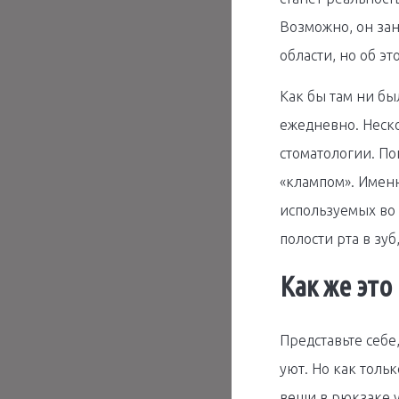
Возможно, он зан
области, но об эт
Как бы там ни бы
ежедневно. Неско
стоматологии. По
«клампом». Именн
используемых во
полости рта в зуб
Как же это
Представьте себе,
уют. Но как толь
вещи в рюкзаке у