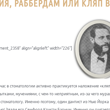
Я, РАББЕРДАМ ИЛИ КЛЯП В
hment_2358" align="alignleft" width="226"]
йчас в стоматологии активно практикуется наложение «кляпа
пытками, мучениями, с чем-то неприятным, из-за чего мур
стоматологу. Именно поэтому, один дантист из Нью Йорка р
ью! Звали его Сенфорд Кристи Барнум. Именно он считаетс