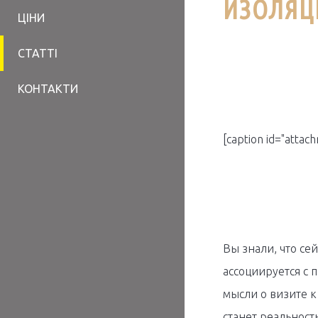
ИЗОЛЯЦИ
ЦІНИ
СТАТТІ
КОНТАКТИ
[caption id="attac
Вы знали, что се
ассоциируется с 
мысли о визите к 
станет реальност