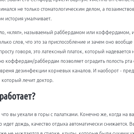
имался не только стоматологическим делом, а позаимствов
ом история умалчивает.
ло, «кляп», называемый раббердамом или коффердамом, и
лько слов, что это за приспособление и зачем оно вообще 
просту говоря, это латексный платок, который надевается 
о коффердам/раббердам позволяет оградить полость рта 
 время дезинфекции корневых каналов. И наоборот - пред
, который лечит доктор.
 работает?
 что вы уехали в горы с палатками. Конечно же, когда на в
ко идет дождь, качество отдыха автоматически снижается. В
же не нуждаются в стирке, крупы, которые были сухими у