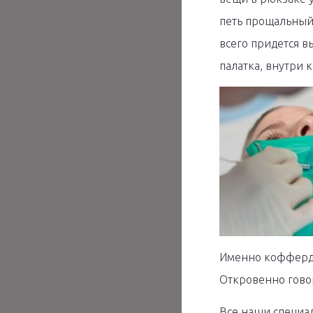
петь прощальный 
всего придется в
палатка, внутри к
Именно коффердам
Откровенно говор
Все наши специа