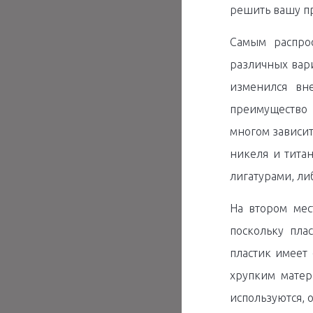
решить вашу п
Самым распро
различных вари
изменился вн
преимущество 
многом зависит
никеля и титан
лигатурами, ли
На втором ме
поскольку пла
пластик имеет 
хрупким матер
используются, 