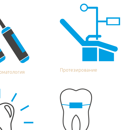
Протезирование
томатология