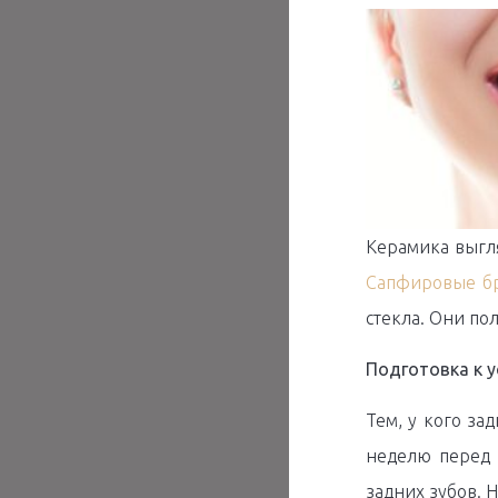
Керамика выгля
Сапфировые б
стекла. Они по
Подготовка к у
Тем, у кого за
неделю перед 
задних зубов. 