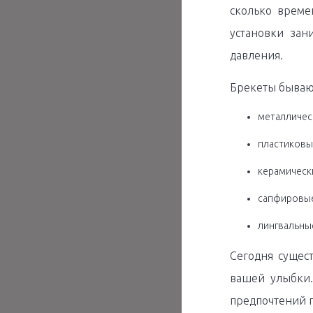
сколько време
установки зан
давления.
Брекеты бываю
металличес
пластиковы
керамическ
сапфировые
лингвальны
Сегодня сущес
вашей улыбки.
предпочтений п