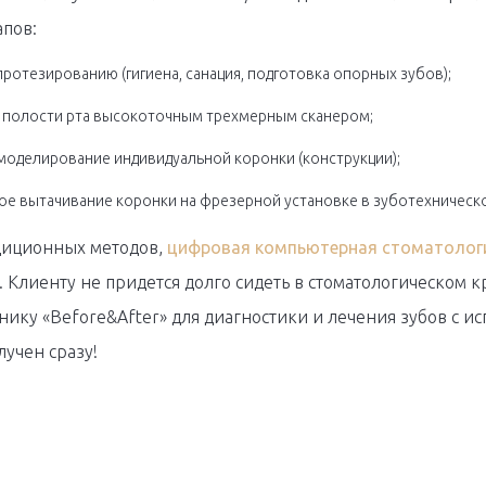
апов:
протезированию (гигиена, санация, подготовка опорных зубов);
 полости рта высокоточным трехмерным сканером;
моделирование индивидуальной коронки (конструкции);
ое вытачивание коронки на фрезерной установке в зуботехническ
адиционных методов,
цифровая компьютерная стоматолог
. Клиенту не придется долго сидеть в стоматологическом к
нику «Before&After» для диагностики и лечения зубов с и
лучен сразу!