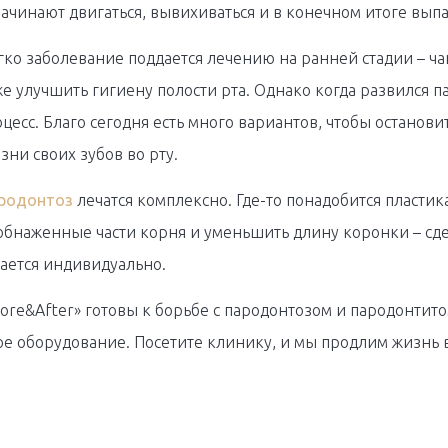
ачинают двигаться, вывихиваться и в конечном итоге выпа
ко заболевание поддается лечению на ранней стадии – ча
же улучшить гигиену полости рта. Однако когда развился па
есс. Благо сегодня есть много вариантов, чтобы останови
зни своих зубов во рту.
ародонтоз
лечатся комплексно. Где-то понадобится пластика
обнаженные части корня и уменьшить длину коронки – сд
ается индивидуально.
ore&After» готовы к борьбе с пародонтозом и пародонтитом
е оборудование. Посетите клинику, и мы продлим жизнь в