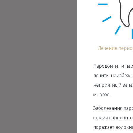
Лечение перио
Пародонтит и пар
лечить, неизбежно
неприятный запах
многое.
Заболевания паро
стадия пародонто
поражает волокна