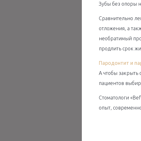
Зубы без опоры н
Сравнительно лег
отложения, а так
необратимый проц
продлить срок жи
Пародонтит и п
А чтобы закрыть 
пациентов выбир
Стоматологи «Bef
опыт, современно