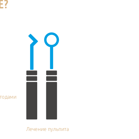
Е?
тодами
Лечение пульпита