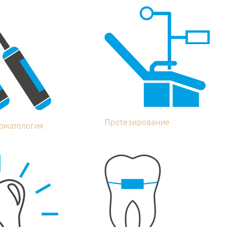
Протезирование
томатология