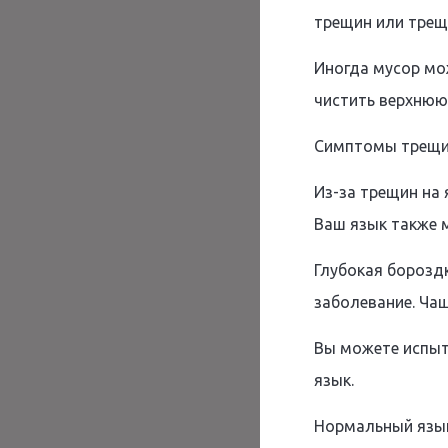
трещин или трещи
Иногда мусор мо
чистить верхнюю
Симптомы трещи
Из-за трещин на
Ваш язык также 
Глубокая борозд
заболевание. Чащ
Вы можете испыт
язык.
Нормальный язык