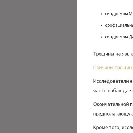
синдромом М
орофациальн
синдромом Д
Трещины на язык
Причины трещин 
Исследователи е
часто наблюдает
Окончательной пр
предполагающую,
Кроме того, исс