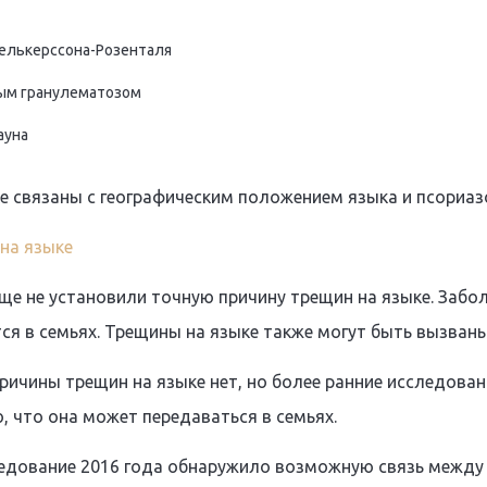
елькерссона-Розенталя
ым гранулематозом
ауна
е связаны с географическим положением языка и псориаз
на языке
ще не установили точную причину трещин на языке. Забол
ся в семьях. Трещины на языке также могут быть вызван
ичины трещин на языке нет, но более ранние исследовани
 что она может передаваться в семьях.
ледование 2016 года обнаружило возможную связь между