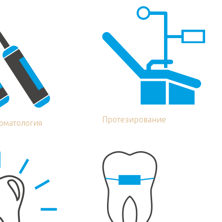
Протезирование
томатология