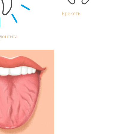
Брекеты
донтита