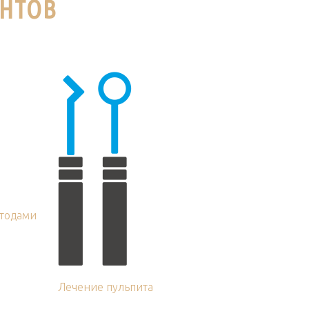
НТОВ
тодами
Лечение пульпита