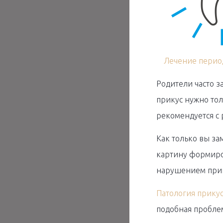
Лечение перио
Родители часто з
прикус нужно то
рекомендуется с 
Как только вы за
картину формиров
нарушением прику
Патология прику
подобная проблем