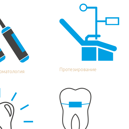
Протезирование
томатология